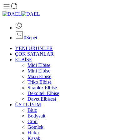
0
Sepet
YENİ ÜRÜNLER
ÇOK SATANLAR
ELBİSE
Midi Elbise
Mini Elbise
Maxi Elbise
Triko Elbise
Straplez Elbise
Dekolteli Elbise
Davet Elbisesi
ÜST GİYİM
Bluz
Bodysuit
Crop
Gömlek
Hırka
Kazak