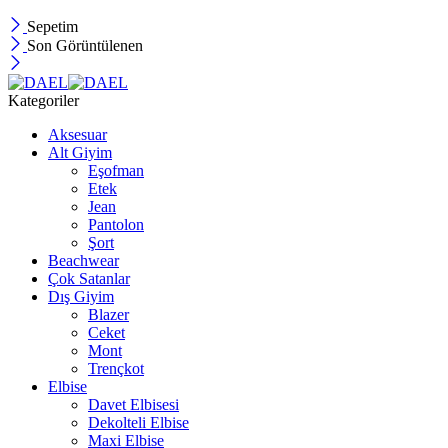
Sepetim
Son Görüntülenen
Kategoriler
Aksesuar
Alt Giyim
Eşofman
Etek
Jean
Pantolon
Şort
Beachwear
Çok Satanlar
Dış Giyim
Blazer
Ceket
Mont
Trençkot
Elbise
Davet Elbisesi
Dekolteli Elbise
Maxi Elbise