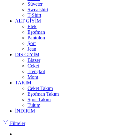
Süveter
Sweatshirt
T-Shirt
ALT GİYİM
Etek
Eşofman
Pantolon
Şort
Jean
DIŞ GİYİM
Blazer
Ceket
Trençkot
Mont
TAKIM
Ceket Takım
Eşofman Takım
Spor Takım
Tulum
İNDİRİM
Filtreler