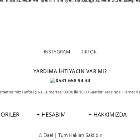
n kısa sürede ve işlemin maliyeti olmadığı sürece ücret talep 
INSTAGRAM
TIKTOK
YARDIMA İHTİYACIN VAR MI?
0531 658 94 34
zmetlerimiz Hafta İçi ve Cumartesi 09:00 ile 18:00 Saatleri Arasında Hizmet V
ORİLER
HESABIM
HAKKIMIZDA
© Dael | Tüm Hakları Saklıdır