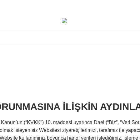
ORUNMASINA İLİŞKİN AYDINL
 Kanun’un (“KVKK”) 10. maddesi uyarınca Dael (“Biz”, “Veri Sor
 olmak isteyen siz Websitesi ziyaretçilerimizi, tarafımız ile yap
z, Website kullanımınız boyunca hangi verileri işlediğimiz, işleme