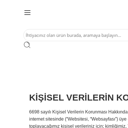
KİŞİSEL VERİLERİN K
6698 sayılı Kişisel Verilerin Korunması Hakkında
internet sitesinde (“Websitesi, “Websayfası”) üye
toplayacağımız kişisel verileriniz için; kimliğimi