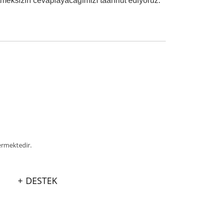
etmeksizin cevaplayacağımızı taahhüt ediyoruz.
ermektedir.
DESTEK