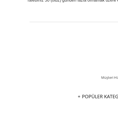
Talebiniz 30 (otuz) günden fazla olmamak üzere e
Müşteri Hi
POPÜLER KATEG