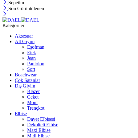
Sepetim
Son Görüntülenen
Kategoriler
Aksesuar
Alt Giyim
Eşofman
Etek
Jean
Pantolon
Şort
Beachwear
Çok Satanlar
Dış Giyim
Blazer
Ceket
Mont
Trençkot
Elbise
Davet Elbisesi
Dekolteli Elbise
Maxi Elbise
Midi Elbise