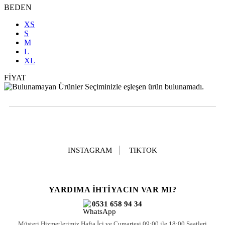
BEDEN
XS
S
M
L
XL
FİYAT
Seçiminizle eşleşen ürün bulunamadı.
INSTAGRAM
TIKTOK
YARDIMA İHTİYACIN VAR MI?
0531 658 94 34
Müşteri Hizmetlerimiz Hafta İçi ve Cumartesi 09:00 ile 18:00 Saatleri