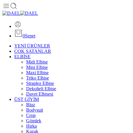
0
Sepet
YENİ ÜRÜNLER
ÇOK SATANLAR
ELBİSE
Midi Elbise
Mini Elbise
Maxi Elbise
Triko Elbise
Straplez Elbise
Dekolteli Elbise
Davet Elbisesi
ÜST GİYİM
Bluz
Bodysuit
Crop
Gömlek
Hırka
Kazak