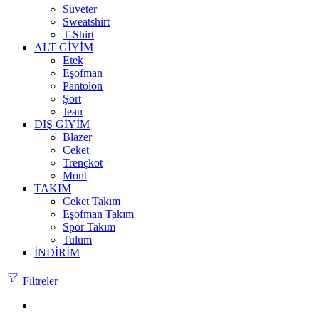
Süveter
Sweatshirt
T-Shirt
ALT GİYİM
Etek
Eşofman
Pantolon
Şort
Jean
DIŞ GİYİM
Blazer
Ceket
Trençkot
Mont
TAKIM
Ceket Takım
Eşofman Takım
Spor Takım
Tulum
İNDİRİM
Filtreler